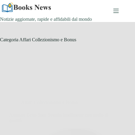
Salta
al
contenuto
Notizie aggiornate, rapide e affidabili dal mondo
Categoria
Affari Collezionismo e Bonus
Affari Collezionismo e Bonus
Amazon Echo Spot Sveglia intelligente con audio di
qualità