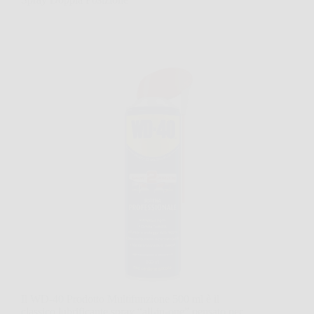
Il WD-40 Prodotto Multifunzione 500 ml è il
classico lubrificante spray “all-in-one” pensato per