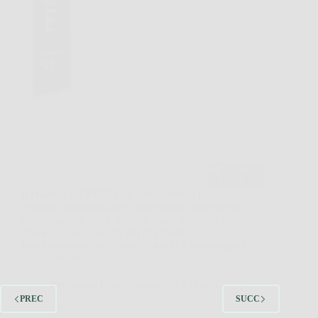
Il Hisense MCF95E è un congelatore a pozzo
compatto progettato per offrire spazio extra per la
conservazione degli alimenti senza occupare troppo
spazio in casa. Con 95 litri di capacità,
funzionamento silenzioso da 40 dB e tecnologia di
congelamento 4…
Redazione Books News
13 Marzo 2026
PREC
SUCC