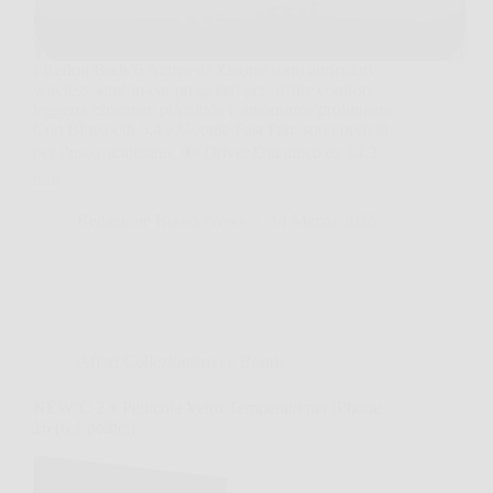
I Redmi Buds 6 Active di Xiaomi sono auricolari
wireless semi-in-ear progettati per offrire comfort
leggero, chiamate più nitide e autonomia prolungata.
Con Bluetooth 5.4 e Google Fast Pair, sono perfetti
per l’uso quotidiano. 🔊 Driver Dinamico da 14,2
mm…
Redazione Books News
14 Marzo 2026
Affari Collezionismo e Bonus
NEW’C 2 x Pellicola Vetro Temperato per iPhone
16 (6,1 pollici)