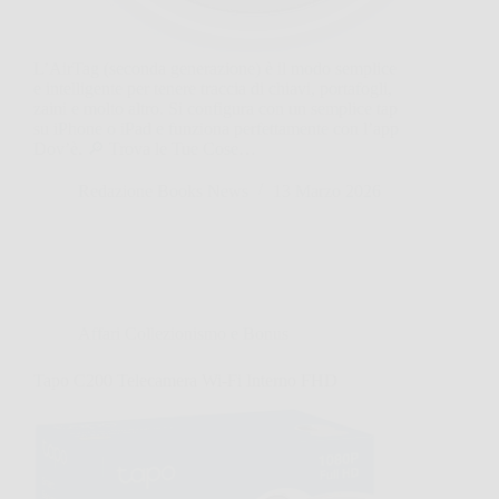
L’AirTag (seconda generazione) è il modo semplice
e intelligente per tenere traccia di chiavi, portafogli,
zaini e molto altro. Si configura con un semplice tap
su iPhone o iPad e funziona perfettamente con l’app
Dov’è. 🔎 Trova le Tue Cose…
Redazione Books News
13 Marzo 2026
Affari Collezionismo e Bonus
Tapo C200 Telecamera Wi-Fi Interno FHD