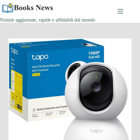
Salta
al
contenuto
Notizie aggiornate, rapide e affidabili dal mondo