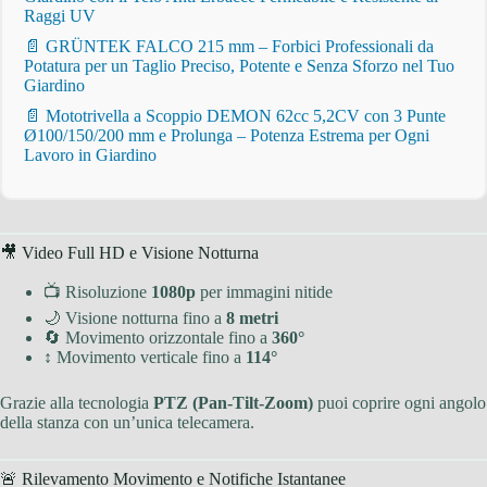
Raggi UV
📄 GRÜNTEK FALCO 215 mm – Forbici Professionali da
Potatura per un Taglio Preciso, Potente e Senza Sforzo nel Tuo
Giardino
📄 Mototrivella a Scoppio DEMON 62cc 5,2CV con 3 Punte
Ø100/150/200 mm e Prolunga – Potenza Estrema per Ogni
Lavoro in Giardino
🎥 Video Full HD e Visione Notturna
📺 Risoluzione
1080p
per immagini nitide
🌙 Visione notturna fino a
8 metri
🔄 Movimento orizzontale fino a
360°
↕ Movimento verticale fino a
114°
Grazie alla tecnologia
PTZ (Pan-Tilt-Zoom)
puoi coprire ogni angolo
della stanza con un’unica telecamera.
🚨 Rilevamento Movimento e Notifiche Istantanee