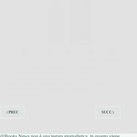
Il Fire TV Stick HD (ultimo modello) trasforma
qualsiasi televisore con porta HDMI in una Smart
TV, offrendo streaming veloce e affidabile in Full
HD. Grazie al telecomando vocale con Alexa, puoi
cercare, avviare e controllare i contenuti
semplicemente con…
Redazione Books News
14 Marzo 2026
PREC
SUCC
@Books News non è una testata giornalistica, in quanto viene