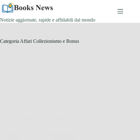
Salta
al
contenuto
Notizie aggiornate, rapide e affidabili dal mondo
Categoria
Affari Collezionismo e Bonus
Affari Collezionismo e Bonus
illy, Caffè Macinato per Moka Tostato CLASSICO,
100% Arabica