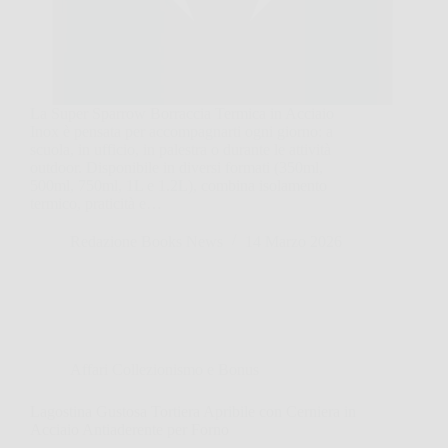
La Super Sparrow Borraccia Termica in Acciaio
Inox è pensata per accompagnarti ogni giorno: a
scuola, in ufficio, in palestra o durante le attività
outdoor. Disponibile in diversi formati (350ml,
500ml, 750ml, 1L e 1.2L), combina isolamento
termico, praticità e…
Redazione Books News
14 Marzo 2026
Affari Collezionismo e Bonus
Lagostina Gustosa Tortiera Apribile con Cerniera in
Acciaio Antiaderente per Forno