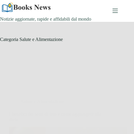
Salta
al
contenuto
Notizie aggiornate, rapide e affidabili dal mondo
Categoria
Salute e Alimentazione
Salute e Alimentazione
I benefici dei semi di lino e come aggiungerli alla
dieta