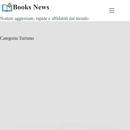
Salta
al
contenuto
Notizie aggiornate, rapide e affidabili dal mondo
Categoria
Turismo
Turismo
Attenzione a quando prenoti i voli: ecco il giorno in
cui costano meno