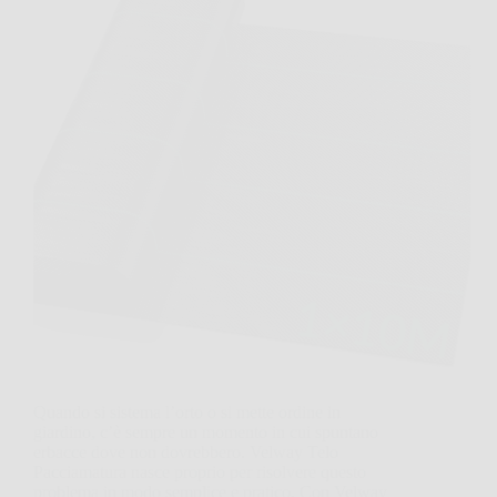
Quando si sistema l’orto o si mette ordine in
giardino, c’è sempre un momento in cui spuntano
erbacce dove non dovrebbero. Velway Telo
Pacciamatura nasce proprio per risolvere questo
problema in modo semplice e pratico. Con Velway