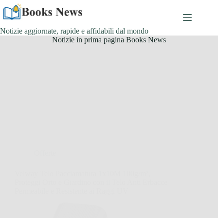
Salta
al
contenuto
Notizie aggiornate, rapide e affidabili dal mondo
Notizie in prima pagina Books News
Offerte
Velway Telo Pacciamatura 1x10M 100g/m²,
Proteggi Orto e Giardino con il Telo Anti Erbacce
Permeabile e Resistente ai Raggi UV