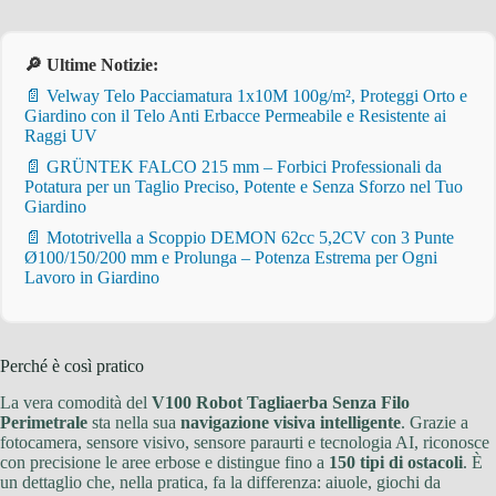
🔎 Ultime Notizie:
📄 Velway Telo Pacciamatura 1x10M 100g/m², Proteggi Orto e
Giardino con il Telo Anti Erbacce Permeabile e Resistente ai
Raggi UV
📄 GRÜNTEK FALCO 215 mm – Forbici Professionali da
Potatura per un Taglio Preciso, Potente e Senza Sforzo nel Tuo
Giardino
📄 Mototrivella a Scoppio DEMON 62cc 5,2CV con 3 Punte
Ø100/150/200 mm e Prolunga – Potenza Estrema per Ogni
Lavoro in Giardino
Perché è così pratico
La vera comodità del
V100 Robot Tagliaerba Senza Filo
Perimetrale
sta nella sua
navigazione visiva intelligente
. Grazie a
fotocamera, sensore visivo, sensore paraurti e tecnologia AI, riconosce
con precisione le aree erbose e distingue fino a
150 tipi di ostacoli
. È
un dettaglio che, nella pratica, fa la differenza: aiuole, giochi da