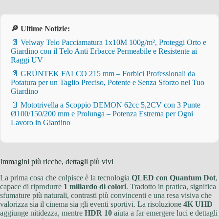
🔎 Ultime Notizie:
📄 Velway Telo Pacciamatura 1x10M 100g/m², Proteggi Orto e
Giardino con il Telo Anti Erbacce Permeabile e Resistente ai
Raggi UV
📄 GRÜNTEK FALCO 215 mm – Forbici Professionali da
Potatura per un Taglio Preciso, Potente e Senza Sforzo nel Tuo
Giardino
📄 Mototrivella a Scoppio DEMON 62cc 5,2CV con 3 Punte
Ø100/150/200 mm e Prolunga – Potenza Estrema per Ogni
Lavoro in Giardino
Immagini più ricche, dettagli più vivi
La prima cosa che colpisce è la tecnologia
QLED con Quantum Dot
,
capace di riprodurre
1 miliardo di colori
. Tradotto in pratica, significa
sfumature più naturali, contrasti più convincenti e una resa visiva che
valorizza sia il cinema sia gli eventi sportivi. La risoluzione
4K UHD
aggiunge nitidezza, mentre
HDR 10
aiuta a far emergere luci e dettagli