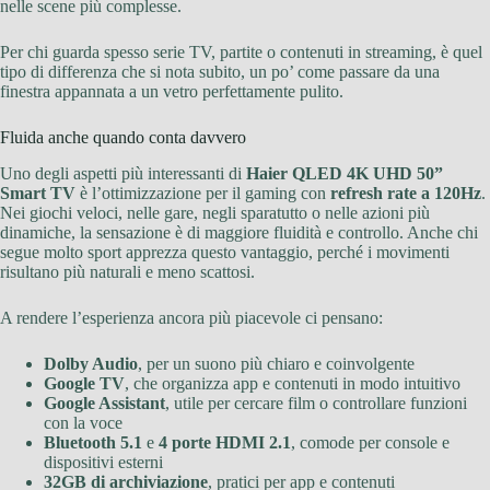
nelle scene più complesse.
Per chi guarda spesso serie TV, partite o contenuti in streaming, è quel
tipo di differenza che si nota subito, un po’ come passare da una
finestra appannata a un vetro perfettamente pulito.
Fluida anche quando conta davvero
Uno degli aspetti più interessanti di
Haier QLED 4K UHD 50”
Smart TV
è l’ottimizzazione per il gaming con
refresh rate a 120Hz
.
Nei giochi veloci, nelle gare, negli sparatutto o nelle azioni più
dinamiche, la sensazione è di maggiore fluidità e controllo. Anche chi
segue molto sport apprezza questo vantaggio, perché i movimenti
risultano più naturali e meno scattosi.
A rendere l’esperienza ancora più piacevole ci pensano:
Dolby Audio
, per un suono più chiaro e coinvolgente
Google TV
, che organizza app e contenuti in modo intuitivo
Google Assistant
, utile per cercare film o controllare funzioni
con la voce
Bluetooth 5.1
e
4 porte HDMI 2.1
, comode per console e
dispositivi esterni
32GB di archiviazione
, pratici per app e contenuti