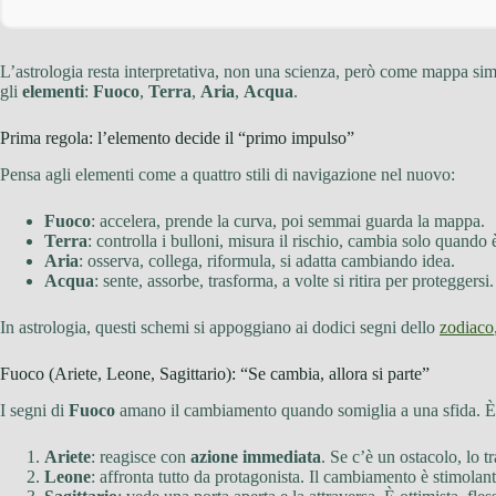
L’astrologia resta interpretativa, non una scienza, però come mappa simb
gli
elementi
:
Fuoco
,
Terra
,
Aria
,
Acqua
.
Prima regola: l’elemento decide il “primo impulso”
Pensa agli elementi come a quattro stili di navigazione nel nuovo:
Fuoco
: accelera, prende la curva, poi semmai guarda la mappa.
Terra
: controlla i bulloni, misura il rischio, cambia solo quando 
Aria
: osserva, collega, riformula, si adatta cambiando idea.
Acqua
: sente, assorbe, trasforma, a volte si ritira per proteggersi.
In astrologia, questi schemi si appoggiano ai dodici segni dello
zodiaco
Fuoco (Ariete, Leone, Sagittario): “Se cambia, allora si parte”
I segni di
Fuoco
amano il cambiamento quando somiglia a una sfida. È 
Ariete
: reagisce con
azione immediata
. Se c’è un ostacolo, lo t
Leone
: affronta tutto da protagonista. Il cambiamento è stimolante