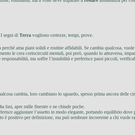
ssibile, entusiasta, ma a volte deve imparare a
restare
abbastanza per cost
 I segni di
Terra
vogliono certezze, tempi, prove.
ma perché ama piani solidi e routine affidabili. Se cambia qualcosa, vuole
mento le crea cortocircuiti mentali, poi però, quando lo attraversa, impar
responsabilità, ma soffre l’instabilità e preferisce passi piccoli, verificab
alcosa cambia, loro cambiano lo sguardo, spesso prima ancora delle cir
alta fasi, apre mille finestre e ne chiude poche.
erisce aggiustare l’assetto in modo elegante, portando equilibrio dove 
nto è positivo per definizione, ma può sembrare incoerente a chi vuole ra