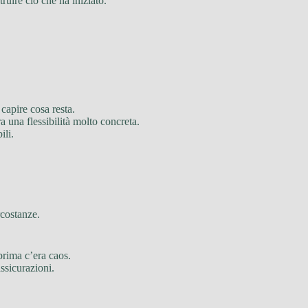
ruire ciò che ha iniziato.
 capire cosa resta.
a una flessibilità molto concreta.
ili.
costanze.
prima c’era caos.
ssicurazioni.