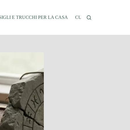
IGLI E TRUCCHI PER LA CASA
CUCINA E RICETTE
G