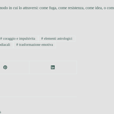
odo in cui lo attraversi: come fuga, come resistenza, come idea, o come
#
coraggio e impulsivita
#
elementi astrologici
diacali
#
trasformazione emotiva
s