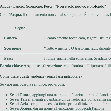
Acqua (Cancro, Scorpione, Pesci): “Non è solo nuovo, è profondo”
Con l’
Acqua
, il cambiamento non è mai solo pratico. È emotivo, relazion
Segno
Cancro
Il cambiamento tocca casa, legami, sicurezz
Scorpione
“Tutto o niente”. O trasforma radicalmente 
Pesci
Fluisce, anche nella sofferenza. Si adatta
Parola chiave Acqua
:
trasformazione
, con l’ombra dell’
ipersensibili
Come usare queste tendenze (senza farsi ingabbiare)
Se vuoi una bussola semplice, prova così:
Se sei
Fuoco
, aggiungi una micro pianificazione prima di lanciart
Se sei
Terra
, allenati a cambiare un dettaglio alla volta, senza a
Se sei
Aria
, scegli una cosa da finire prima di iniziarne un’altra.
Se sei
Acqua
, dai un nome all’emozione, poi decidi l’azione.