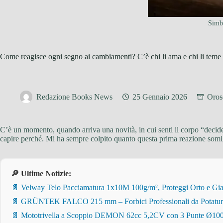
Simbo
Come reagisce ogni segno ai cambiamenti? C’è chi li ama e chi li teme
Redazione Books News
25 Gennaio 2026
Oros
C’è un momento, quando arriva una novità, in cui senti il corpo “deci
capire perché. Mi ha sempre colpito quanto questa prima reazione somigl
🔎 Ultime Notizie:
📄 Velway Telo Pacciamatura 1x10M 100g/m², Proteggi Orto e Giar
📄 GRÜNTEK FALCO 215 mm – Forbici Professionali da Potatura pe
📄 Mototrivella a Scoppio DEMON 62cc 5,2CV con 3 Punte Ø100/