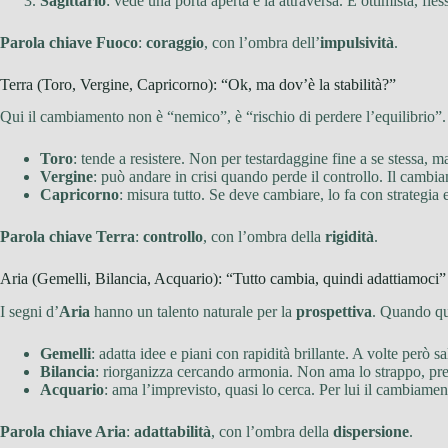
Sagittario
: vede una porta aperta e la attraversa. È ottimista, fle
Parola chiave Fuoco
:
coraggio
, con l’ombra dell’
impulsività
.
Terra (Toro, Vergine, Capricorno): “Ok, ma dov’è la stabilità?”
Qui il cambiamento non è “nemico”, è “rischio di perdere l’equilibrio”.
Toro
: tende a resistere. Non per testardaggine fine a se stessa, 
Vergine
: può andare in crisi quando perde il controllo. Il cambia
Capricorno
: misura tutto. Se deve cambiare, lo fa con strategia e 
Parola chiave Terra
:
controllo
, con l’ombra della
rigidità
.
Aria (Gemelli, Bilancia, Acquario): “Tutto cambia, quindi adattiamoci”
I segni d’
Aria
hanno un talento naturale per la
prospettiva
. Quando qu
Gemelli
: adatta idee e piani con rapidità brillante. A volte però s
Bilancia
: riorganizza cercando armonia. Non ama lo strappo, pref
Acquario
: ama l’imprevisto, quasi lo cerca. Per lui il cambiame
Parola chiave Aria
:
adattabilità
, con l’ombra della
dispersione
.