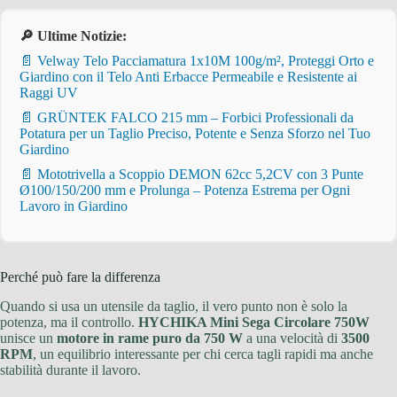
🔎 Ultime Notizie:
📄 Velway Telo Pacciamatura 1x10M 100g/m², Proteggi Orto e
Giardino con il Telo Anti Erbacce Permeabile e Resistente ai
Raggi UV
📄 GRÜNTEK FALCO 215 mm – Forbici Professionali da
Potatura per un Taglio Preciso, Potente e Senza Sforzo nel Tuo
Giardino
📄 Mototrivella a Scoppio DEMON 62cc 5,2CV con 3 Punte
Ø100/150/200 mm e Prolunga – Potenza Estrema per Ogni
Lavoro in Giardino
Perché può fare la differenza
Quando si usa un utensile da taglio, il vero punto non è solo la
potenza, ma il controllo.
HYCHIKA Mini Sega Circolare 750W
unisce un
motore in rame puro da 750 W
a una velocità di
3500
RPM
, un equilibrio interessante per chi cerca tagli rapidi ma anche
stabilità durante il lavoro.