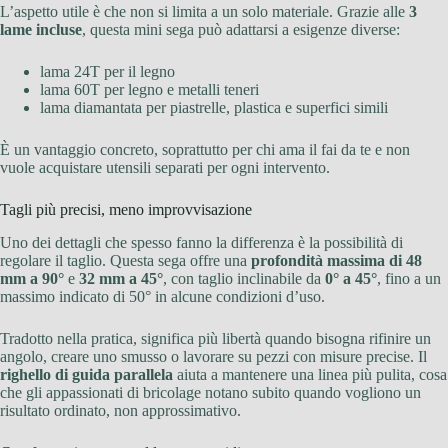
L’aspetto utile è che non si limita a un solo materiale. Grazie alle
3
lame incluse
, questa mini sega può adattarsi a esigenze diverse:
lama 24T per il legno
lama 60T per legno e metalli teneri
lama diamantata per piastrelle, plastica e superfici simili
È un vantaggio concreto, soprattutto per chi ama il fai da te e non
vuole acquistare utensili separati per ogni intervento.
Tagli più precisi, meno improvvisazione
Uno dei dettagli che spesso fanno la differenza è la possibilità di
regolare il taglio. Questa sega offre una
profondità massima di 48
mm a 90°
e
32 mm a 45°
, con taglio inclinabile da
0° a 45°
, fino a un
massimo indicato di 50° in alcune condizioni d’uso.
Tradotto nella pratica, significa più libertà quando bisogna rifinire un
angolo, creare uno smusso o lavorare su pezzi con misure precise. Il
righello di guida parallela
aiuta a mantenere una linea più pulita, cosa
che gli appassionati di bricolage notano subito quando vogliono un
risultato ordinato, non approssimativo.