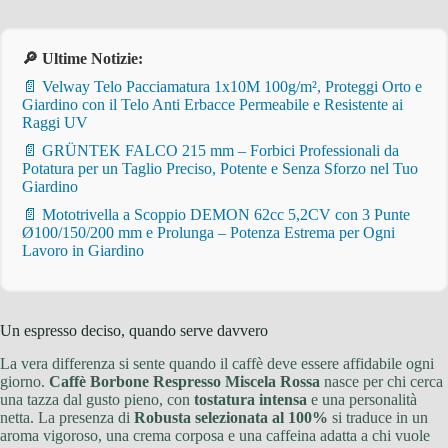
🔎 Ultime Notizie:
📄 Velway Telo Pacciamatura 1x10M 100g/m², Proteggi Orto e
Giardino con il Telo Anti Erbacce Permeabile e Resistente ai
Raggi UV
📄 GRÜNTEK FALCO 215 mm – Forbici Professionali da
Potatura per un Taglio Preciso, Potente e Senza Sforzo nel Tuo
Giardino
📄 Mototrivella a Scoppio DEMON 62cc 5,2CV con 3 Punte
Ø100/150/200 mm e Prolunga – Potenza Estrema per Ogni
Lavoro in Giardino
Un espresso deciso, quando serve davvero
La vera differenza si sente quando il caffè deve essere affidabile ogni
giorno.
Caffè Borbone Respresso Miscela Rossa
nasce per chi cerca
una tazza dal gusto pieno, con
tostatura intensa
e una personalità
netta. La presenza di
Robusta selezionata al 100%
si traduce in un
aroma vigoroso, una crema corposa e una caffeina adatta a chi vuole