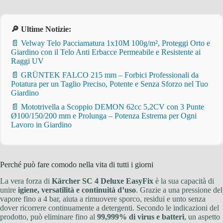
🔎 Ultime Notizie:
📄 Velway Telo Pacciamatura 1x10M 100g/m², Proteggi Orto e
Giardino con il Telo Anti Erbacce Permeabile e Resistente ai
Raggi UV
📄 GRÜNTEK FALCO 215 mm – Forbici Professionali da
Potatura per un Taglio Preciso, Potente e Senza Sforzo nel Tuo
Giardino
📄 Mototrivella a Scoppio DEMON 62cc 5,2CV con 3 Punte
Ø100/150/200 mm e Prolunga – Potenza Estrema per Ogni
Lavoro in Giardino
Perché può fare comodo nella vita di tutti i giorni
La vera forza di
Kärcher SC 4 Deluxe EasyFix
è la sua capacità di
unire
igiene, versatilità e continuità d’uso
. Grazie a una pressione del
vapore fino a 4 bar, aiuta a rimuovere sporco, residui e unto senza
dover ricorrere continuamente a detergenti. Secondo le indicazioni del
prodotto, può eliminare fino al
99,999% di virus e batteri
, un aspetto