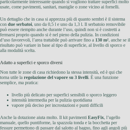
particolarmente interessante quando si vogliono trattare superfici molto
usate, come pavimenti, sanitari, maniglie o zone vicino ai fornelli.
Un dettaglio che in casa si apprezza più di quanto sembri è il sistema
con
due serbatoi
, uno da 0,5 l e uno da 1,3 l. Il serbatoio removibile
può essere riempito anche durante l’uso, quindi non si è costretti a
fermarsi proprio quando si è nel pieno della pulizia. In condizioni
d’uso favorevoli, l’area trattabile può arrivare fino a
130 m²
, anche se il
risultato può variare in base al tipo di superficie, al livello di sporco e
alla modalità scelta.
Adatto a superfici e sporco diversi
Non tutte le zone di casa richiedono la stessa intensità, ed è qui che
torna utile la
regolazione del vapore su 3 livelli
. È una funzione
semplice, ma pratica:
livello più delicato per superfici sensibili o sporco leggero
intensità intermedia per la pulizia quotidiana
vapore più deciso per incrostazioni e punti difficili
Anche la dotazione aiuta molto. Il kit pavimenti
EasyFix
, l’ugello
manuale, quello puntiforme, la spazzola tonda e la bocchetta per
fessure permettono di passare dal salotto al bagno, fino agli angoli più