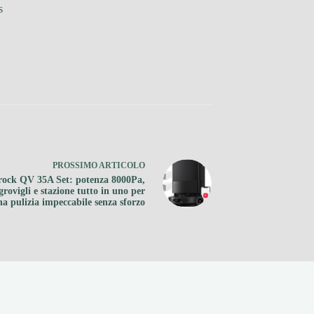
s
PROSSIMO
ARTICOLO
ock QV 35A Set: potenza 8000Pa,
grovigli e stazione tutto in uno per
na pulizia impeccabile senza sforzo