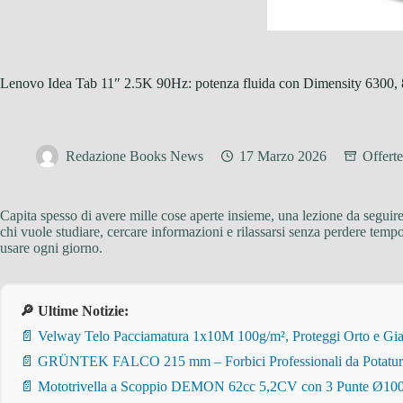
Lenovo Idea Tab 11″ 2.5K 90Hz: potenza fluida con Dimensity 6300
Redazione Books News
17 Marzo 2026
Offerte
Capita spesso di avere mille cose aperte insieme, una lezione da seguir
chi vuole studiare, cercare informazioni e rilassarsi senza perdere tempo
usare ogni giorno.
🔎 Ultime Notizie:
📄 Velway Telo Pacciamatura 1x10M 100g/m², Proteggi Orto e Giar
📄 GRÜNTEK FALCO 215 mm – Forbici Professionali da Potatura pe
📄 Mototrivella a Scoppio DEMON 62cc 5,2CV con 3 Punte Ø100/