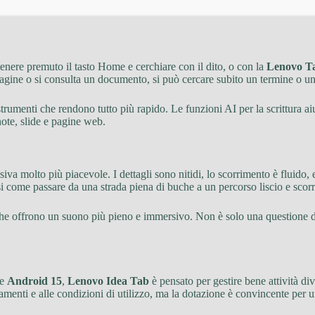
tenere premuto il tasto Home e cerchiare con il dito, o con la
Lenovo Ta
agine o si consulta un documento, si può cercare subito un termine o un
strumenti che rendono tutto più rapido. Le funzioni AI per la scrittura a
note, slide e pagine web.
siva molto più piacevole. I dettagli sono nitidi, lo scorrimento è fluido,
 come passare da una strada piena di buche a un percorso liscio e scorr
che offrono un suono più pieno e immersivo. Non è solo una questione di
e
Android 15
,
Lenovo Idea Tab
è pensato per gestire bene attività di
namenti e alle condizioni di utilizzo, ma la dotazione è convincente per u