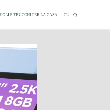
IGLI E TRUCCHI PER LA CASA
CUCINA E RICETTE
G