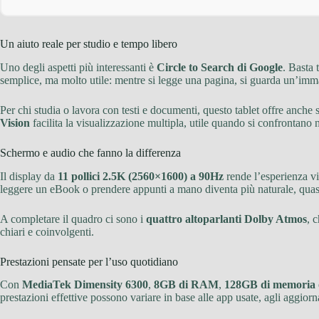
Un aiuto reale per studio e tempo libero
Uno degli aspetti più interessanti è
Circle to Search di Google
. Basta 
semplice, ma molto utile: mentre si legge una pagina, si guarda un’imm
Per chi studia o lavora con testi e documenti, questo tablet offre anche 
Vision
facilita la visualizzazione multipla, utile quando si confrontano 
Schermo e audio che fanno la differenza
Il display da
11 pollici 2.5K (2560×1600) a 90Hz
rende l’esperienza vi
leggere un eBook o prendere appunti a mano diventa più naturale, quasi
A completare il quadro ci sono i
quattro altoparlanti Dolby Atmos
, 
chiari e coinvolgenti.
Prestazioni pensate per l’uso quotidiano
Con
MediaTek Dimensity 6300
,
8GB di RAM
,
128GB di memoria
prestazioni effettive possono variare in base alle app usate, agli aggior