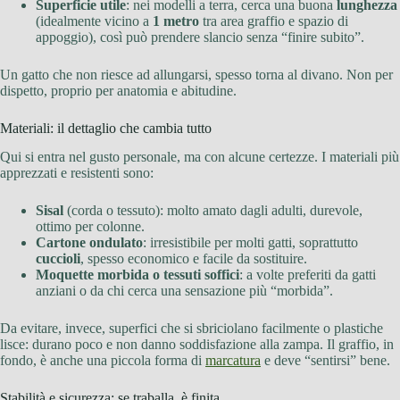
Superficie utile
: nei modelli a terra, cerca una buona
lunghezza
(idealmente vicino a
1 metro
tra area graffio e spazio di
appoggio), così può prendere slancio senza “finire subito”.
Un gatto che non riesce ad allungarsi, spesso torna al divano. Non per
dispetto, proprio per anatomia e abitudine.
Materiali: il dettaglio che cambia tutto
Qui si entra nel gusto personale, ma con alcune certezze. I materiali più
apprezzati e resistenti sono:
Sisal
(corda o tessuto): molto amato dagli adulti, durevole,
ottimo per colonne.
Cartone ondulato
: irresistibile per molti gatti, soprattutto
cuccioli
, spesso economico e facile da sostituire.
Moquette morbida o tessuti soffici
: a volte preferiti da gatti
anziani o da chi cerca una sensazione più “morbida”.
Da evitare, invece, superfici che si sbriciolano facilmente o plastiche
lisce: durano poco e non danno soddisfazione alla zampa. Il graffio, in
fondo, è anche una piccola forma di
marcatura
e deve “sentirsi” bene.
Stabilità e sicurezza: se traballa, è finita