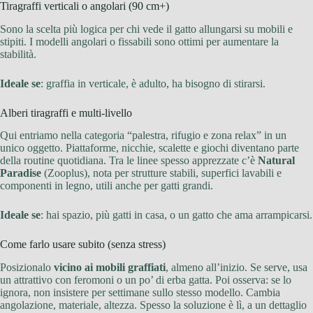
Tiragraffi verticali o angolari (90 cm+)
Sono la scelta più logica per chi vede il gatto allungarsi su mobili e
stipiti. I modelli angolari o fissabili sono ottimi per aumentare la
stabilità.
Ideale se
: graffia in verticale, è adulto, ha bisogno di stirarsi.
Alberi tiragraffi e multi-livello
Qui entriamo nella categoria “palestra, rifugio e zona relax” in un
unico oggetto. Piattaforme, nicchie, scalette e giochi diventano parte
della routine quotidiana. Tra le linee spesso apprezzate c’è
Natural
Paradise
(Zooplus), nota per strutture stabili, superfici lavabili e
componenti in legno, utili anche per gatti grandi.
Ideale se
: hai spazio, più gatti in casa, o un gatto che ama arrampicarsi.
Come farlo usare subito (senza stress)
Posizionalo
vicino ai mobili graffiati
, almeno all’inizio. Se serve, usa
un attrattivo con feromoni o un po’ di erba gatta. Poi osserva: se lo
ignora, non insistere per settimane sullo stesso modello. Cambia
angolazione, materiale, altezza. Spesso la soluzione è lì, a un dettaglio