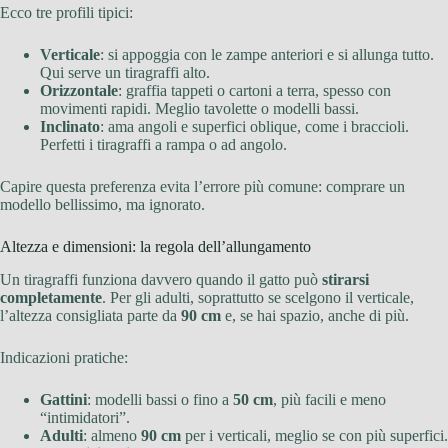
Ecco tre profili tipici:
Verticale
: si appoggia con le zampe anteriori e si allunga tutto.
Qui serve un tiragraffi alto.
Orizzontale
: graffia tappeti o cartoni a terra, spesso con
movimenti rapidi. Meglio tavolette o modelli bassi.
Inclinato
: ama angoli e superfici oblique, come i braccioli.
Perfetti i tiragraffi a rampa o ad angolo.
Capire questa preferenza evita l’errore più comune: comprare un
modello bellissimo, ma ignorato.
Altezza e dimensioni: la regola dell’allungamento
Un tiragraffi funziona davvero quando il gatto può
stirarsi
completamente
. Per gli adulti, soprattutto se scelgono il verticale,
l’altezza consigliata parte da
90 cm
e, se hai spazio, anche di più.
Indicazioni pratiche:
Gattini
: modelli bassi o fino a
50 cm
, più facili e meno
“intimidatori”.
Adulti
: almeno
90 cm
per i verticali, meglio se con più superfici.