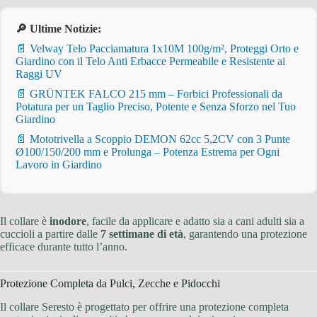
🔎 Ultime Notizie:
📄 Velway Telo Pacciamatura 1x10M 100g/m², Proteggi Orto e
Giardino con il Telo Anti Erbacce Permeabile e Resistente ai
Raggi UV
📄 GRÜNTEK FALCO 215 mm – Forbici Professionali da
Potatura per un Taglio Preciso, Potente e Senza Sforzo nel Tuo
Giardino
📄 Mototrivella a Scoppio DEMON 62cc 5,2CV con 3 Punte
Ø100/150/200 mm e Prolunga – Potenza Estrema per Ogni
Lavoro in Giardino
Il collare è
inodore
, facile da applicare e adatto sia a cani adulti sia a
cuccioli a partire dalle
7 settimane di età
, garantendo una protezione
efficace durante tutto l’anno.
Protezione Completa da Pulci, Zecche e Pidocchi
Il collare Seresto è progettato per offrire una protezione completa