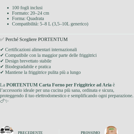
100 fogli inclusi
Formato: 20–24 cm
Forma: Quadrata
Compatibilità: 5–8 L (3,5–10L generico)
✅ Perché Scegliere PORTENTUM
✔ Certificazioni alimentari internazionali
✔ Compatibile con la maggior parte delle friggitrici
✔ Design brevettato stabile
✔ Biodegradabile e pratica
✔ Mantiene la friggitrice pulita più a lungo
La
PORTENTUM Carta Forno per Friggitrice ad Aria
è
l’accessorio ideale per una cucina più sana, ordinata e sicura,
proteggendo il tuo elettrodomestico e semplificando ogni preparazione.
🍗✨
PRECEDENTE
PROSSIMO