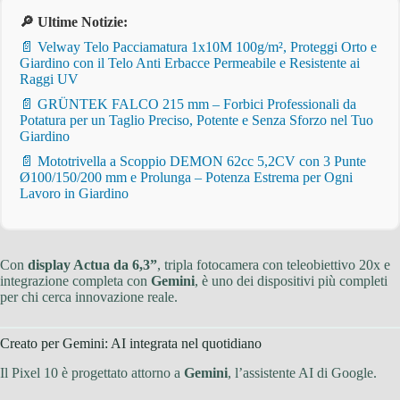
🔎 Ultime Notizie:
📄 Velway Telo Pacciamatura 1x10M 100g/m², Proteggi Orto e
Giardino con il Telo Anti Erbacce Permeabile e Resistente ai
Raggi UV
📄 GRÜNTEK FALCO 215 mm – Forbici Professionali da
Potatura per un Taglio Preciso, Potente e Senza Sforzo nel Tuo
Giardino
📄 Mototrivella a Scoppio DEMON 62cc 5,2CV con 3 Punte
Ø100/150/200 mm e Prolunga – Potenza Estrema per Ogni
Lavoro in Giardino
Con
display Actua da 6,3”
, tripla fotocamera con teleobiettivo 20x e
integrazione completa con
Gemini
, è uno dei dispositivi più completi
per chi cerca innovazione reale.
Creato per Gemini: AI integrata nel quotidiano
Il Pixel 10 è progettato attorno a
Gemini
, l’assistente AI di Google.