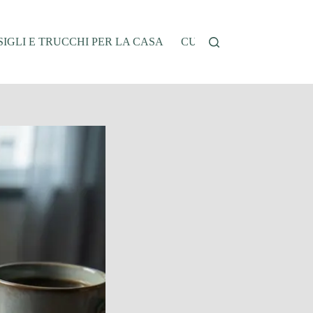
IGLI E TRUCCHI PER LA CASA
CUCINA E RICETTE
G