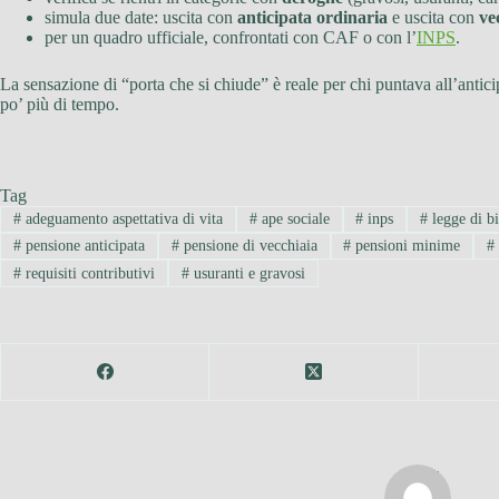
simula due date: uscita con
anticipata ordinaria
e uscita con
ve
per un quadro ufficiale, confrontati con CAF o con l’
INPS
.
La sensazione di “porta che si chiude” è reale per chi puntava all’antic
po’ più di tempo.
Tag
#
adeguamento aspettativa di vita
#
ape sociale
#
inps
#
legge di bi
#
pensione anticipata
#
pensione di vecchiaia
#
pensioni minime
#
#
requisiti contributivi
#
usuranti e gravosi