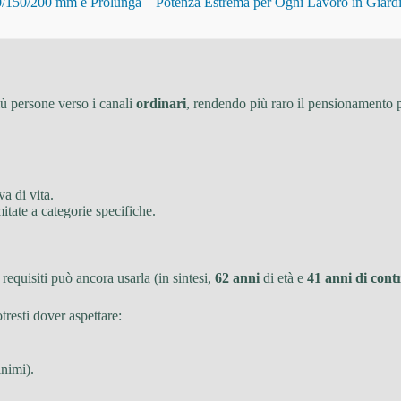
150/200 mm e Prolunga – Potenza Estrema per Ogni Lavoro in Giard
iù persone verso i canali
ordinari
, rendendo più raro il pensionamento p
va di vita.
itate a categorie specifiche.
 requisiti può ancora usarla (in sintesi,
62 anni
di età e
41 anni di cont
resti dover aspettare:
inimi).