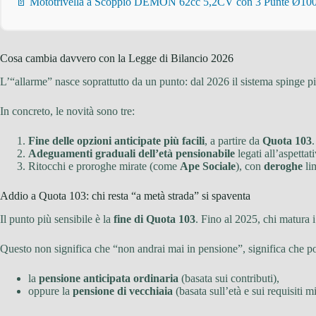
📄 Mototrivella a Scoppio DEMON 62cc 5,2CV con 3 Punte Ø100/
Cosa cambia davvero con la Legge di Bilancio 2026
L’“allarme” nasce soprattutto da un punto: dal 2026 il sistema spinge p
In concreto, le novità sono tre:
Fine delle opzioni anticipate più facili
, a partire da
Quota 103
.
Adeguamenti graduali dell’età pensionabile
legati all’aspettati
Ritocchi e proroghe mirate (come
Ape Sociale
), con
deroghe
lim
Addio a Quota 103: chi resta “a metà strada” si spaventa
Il punto più sensibile è la
fine di Quota 103
. Fino al 2025, chi matura i
Questo non significa che “non andrai mai in pensione”, significa che pot
la
pensione anticipata ordinaria
(basata sui contributi),
oppure la
pensione di vecchiaia
(basata sull’età e sui requisiti m