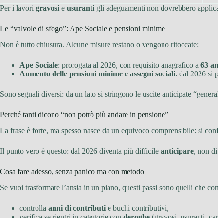
Per i lavori
gravosi
e
usuranti
gli adeguamenti non dovrebbero applicarsi
Le “valvole di sfogo”: Ape Sociale e pensioni minime
Non è tutto chiusura. Alcune misure restano o vengono ritoccate:
Ape Sociale
: prorogata al 2026, con requisito anagrafico a
63 an
Aumento delle pensioni minime e assegni sociali
: dal 2026 si 
Sono segnali diversi: da un lato si stringono le uscite anticipate “generali
Perché tanti dicono “non potrò più andare in pensione”
La frase è forte, ma spesso nasce da un equivoco comprensibile: si conf
Il punto vero è questo: dal 2026 diventa più difficile
anticipare
, non d
Cosa fare adesso, senza panico ma con metodo
Se vuoi trasformare l’ansia in un piano, questi passi sono quelli che co
controlla
anni di contributi
e buchi contributivi,
verifica se rientri in categorie con
deroghe
(gravosi, usuranti, car