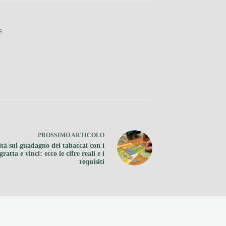
s
PROSSIMO
ARTICOLO
ità sul guadagno dei tabaccai con i
gratta e vinci: ecco le cifre reali e i
requisiti