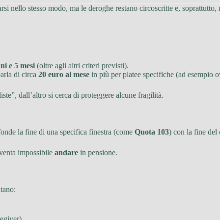
 nello stesso modo, ma le deroghe restano circoscritte e, soprattutto, no
ni e 5 mesi
(oltre agli altri criteri previsti).
parla di circa
20 euro al mese
in più per platee specifiche (ad esempio ov
ste”, dall’altro si cerca di proteggere alcune fragilità.
onde la fine di una specifica finestra (come
Quota 103
) con la fine del 
iventa impossibile
andare
in pensione.
ntano:
egiver),