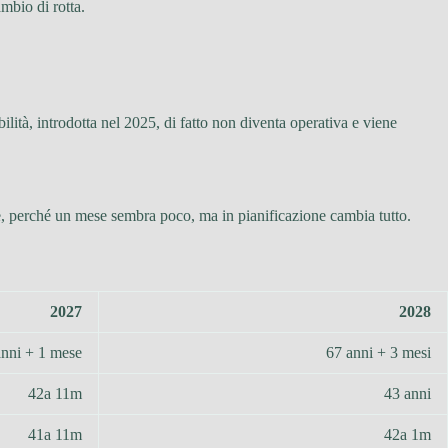
mbio di rotta.
bilità, introdotta nel 2025, di fatto non diventa operativa e viene
e, perché un mese sembra poco, ma in pianificazione cambia tutto.
2027
2028
anni + 1 mese
67 anni + 3 mesi
42a 11m
43 anni
41a 11m
42a 1m