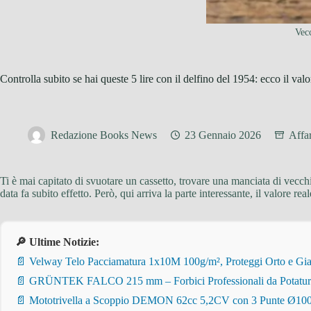
Vecc
Controlla subito se hai queste 5 lire con il delfino del 1954: ecco il val
Redazione Books News
23 Gennaio 2026
Affa
Ti è mai capitato di svuotare un cassetto, trovare una manciata di vecc
data fa subito effetto. Però, qui arriva la parte interessante, il valore re
🔎 Ultime Notizie:
📄 Velway Telo Pacciamatura 1x10M 100g/m², Proteggi Orto e Giar
📄 GRÜNTEK FALCO 215 mm – Forbici Professionali da Potatura pe
📄 Mototrivella a Scoppio DEMON 62cc 5,2CV con 3 Punte Ø100/