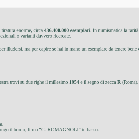
tiratura enorme, circa
436.400.000 esemplari
. In numismatica la rarit
cezionali o varianti davvero ricercate.
 per illudersi, ma per capire se hai in mano un esemplare da tenere bene 
destra trovi su due righe il millesimo
1954
e il segno di zecca
R
(Roma). 
a.
ngo il bordo, firma “G. ROMAGNOLI” in basso.