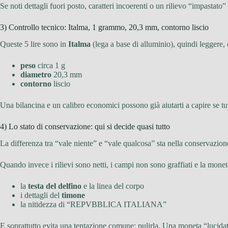
Se noti dettagli fuori posto, caratteri incoerenti o un rilievo “impast
3) Controllo tecnico: Italma, 1 grammo, 20,3 mm, contorno liscio
Queste 5 lire sono in
Italma
(lega a base di alluminio), quindi leggere,
peso
circa 1 g
diametro
20,3 mm
contorno
liscio
Una bilancina e un calibro economici possono già aiutarti a capire se tu
4) Lo stato di conservazione: qui si decide quasi tutto
La differenza tra “vale niente” e “vale qualcosa” sta nella conservazion
Quando invece i rilievi sono netti, i campi non sono graffiati e la monet
la
testa del delfino
e la linea del corpo
i dettagli del
timone
la nitidezza di “REPVBBLICA ITALIANA”
E soprattutto evita una tentazione comune: pulirla. Una moneta “lucidata”