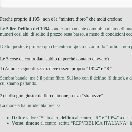
Perché proprio il 1954 non è la “miniera d’oro” che molti credono
Le
5 lire Delfino del 1954
sono estremamente comuni: parliamo di una 
numeri così alti, di solito il prezzo resta basso, a meno di condizioni ec
Detto questo, è proprio qui che entra in gioco il controllo “furbo”: non
Le 5 cose da controllare subito (e perché contano davvero)
1) Anno e segno di zecca: deve essere proprio “1954” e “R”
Sembra banale, ma è il primo filtro. Sul lato con il delfino (il dritto), a 
cui stiamo parlando.
2) Il disegno giusto: delfino e timone, senza “stranezze”
La moneta ha un’identità precisa:
Dritto
: valore “5” in alto,
delfino
al centro, “R” e “1954” a destr
Verso
:
timone
al centro, scritta “REPVBBLICA ITALIANA” lu