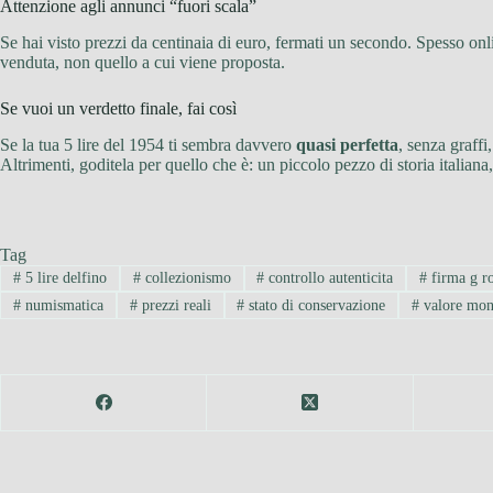
Attenzione agli annunci “fuori scala”
Se hai visto prezzi da centinaia di euro, fermati un secondo. Spesso onl
venduta, non quello a cui viene proposta.
Se vuoi un verdetto finale, fai così
Se la tua 5 lire del 1954 ti sembra davvero
quasi perfetta
, senza graffi
Altrimenti, goditela per quello che è: un piccolo pezzo di storia italian
Tag
#
5 lire delfino
#
collezionismo
#
controllo autenticita
#
firma g r
#
numismatica
#
prezzi reali
#
stato di conservazione
#
valore mon