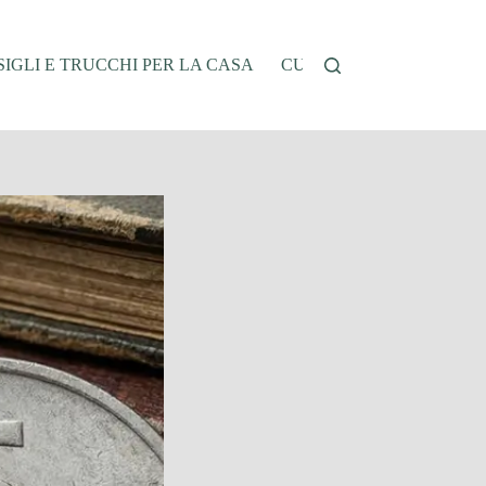
IGLI E TRUCCHI PER LA CASA
CUCINA E RICETTE
G