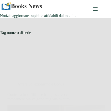
Salta
al
contenuto
Notizie aggiornate, rapide e affidabili dal mondo
Tag
numero di serie
Affari Collezionismo e Bonus
Controlla in soffitta: se hai queste vecchie
fotocamere ora valgono migliaia di euro