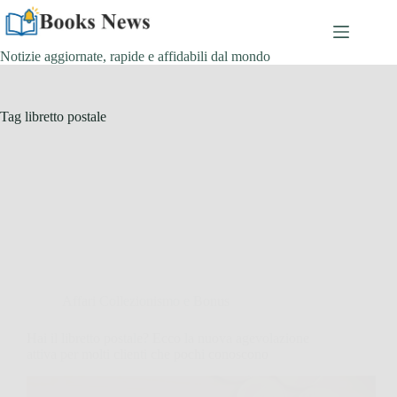
Salta
al
contenuto
Notizie aggiornate, rapide e affidabili dal mondo
Tag
libretto postale
Affari Collezionismo e Bonus
Hai il libretto postale? Ecco la nuova agevolazione
attiva per molti clienti che pochi conoscono